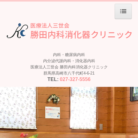
ホーム
当院について
内科・糖尿病内科
診療案内
内分泌代謝内科・消化器内科
医療法人三世会 勝田内科消化器クリニック
群馬県高崎市八千代町4-6-21
生活習慣病
TEL:
027-327-5556
当院の設備
地図、交通案内
個人情報保護方針