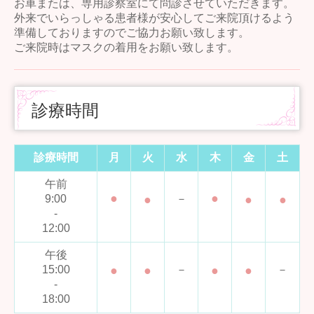
お車または、専用診察室にて問診させていただきます。
外来でいらっしゃる患者様が安心してご来院頂けるよう
準備しておりますのでご協力お願い致します。
ご来院時はマスクの着用をお願い致します。
診療時間
診療時間
月
火
水
木
金
土
午前
●
●
9:00
●
－
●
●
-
12:00
午後
15:00
●
●
－
●
●
－
-
18:00